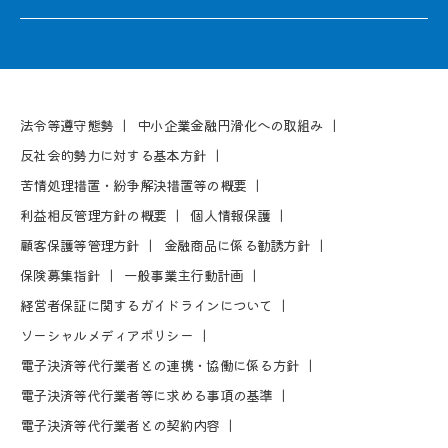
法令等遵守態勢
中⼩企業⾦融円滑化への取組み
反社会的勢⼒に対する基本⽅針
苦情処理措置・紛争解決措置等の概要
利益相反管理⽅針の概要
個⼈情報保護
顧客保護等管理⽅針
⾦融商品に係る勧誘⽅針
保険募集指針
⼀般事業主⾏動計画
経営者保証に関するガイドラインについて
ソーシャルメディアポリシー
電⼦決済等代⾏業者との連携・協働に係る⽅針
電⼦決済等代⾏業者等に求める事項の基準
電⼦決済等代⾏業者との契約内容