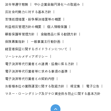
法令等遵守態勢
中⼩企業⾦融円滑化への取組み
反社会的勢⼒に対する基本⽅針
苦情処理措置・紛争解決措置等の概要
利益相反管理⽅針の概要
個⼈情報保護
顧客保護等管理⽅針
⾦融商品に係る勧誘⽅針
保険募集指針
⼀般事業主⾏動計画
経営者保証に関するガイドラインについて
ソーシャルメディアポリシー
電⼦決済等代⾏業者との連携・協働に係る⽅針
電⼦決済等代⾏業者等に求める事項の基準
電⼦決済等代⾏業者との契約内容
お客様本位の業務運営に関する取組⽅針
規定集
電⼦公告
マネー・ローンダリング及びテロ資金供与防止に関する基本方針