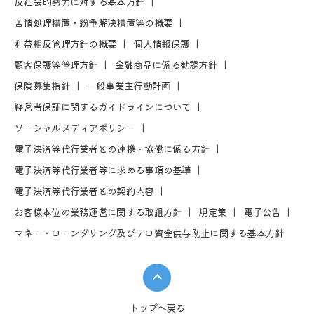
反社会的勢⼒に対する基本⽅針
苦情処理措置・紛争解決措置等の概要
利益相反管理⽅針の概要
個⼈情報保護
顧客保護等管理⽅針
⾦融商品に係る勧誘⽅針
保険募集指針
⼀般事業主⾏動計画
経営者保証に関するガイドラインについて
ソーシャルメディアポリシー
電⼦決済等代⾏業者との連携・協働に係る⽅針
電⼦決済等代⾏業者等に求める事項の基準
電⼦決済等代⾏業者との契約内容
お客様本位の業務運営に関する取組⽅針
規定集
電⼦公告
マネー・ローンダリング及びテロ資金供与防止に関する基本方針
トップへ戻る