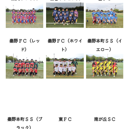
秦野ＦＣ（レッ
秦野ＦＣ（ホワイ
秦野本町ＳＳ（イ
ド）
ト）
エロー）
秦野本町ＳＳ（ブ
東ＦＣ
南が丘ＳＣ
ラック）