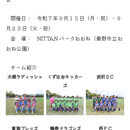
開催日： 令和７年９月１５日（月・祝）・９
月２３日（火・祝）
会 場： NITTAN パークおおね（秦野市立お
おね公園）
チーム紹介
大根ラディッシュ
くずは台キッカー
渋沢ＳＣ
ズ
東海ブレッズ
鶴巻ドラゴンズ
西ＦＣ