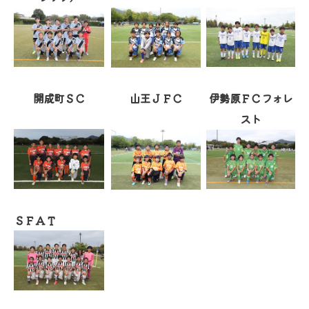
開成町ＳＣ
山王ＪＦＣ
伊勢原ＦＣフォレ
スト
ＳＦＡＴ